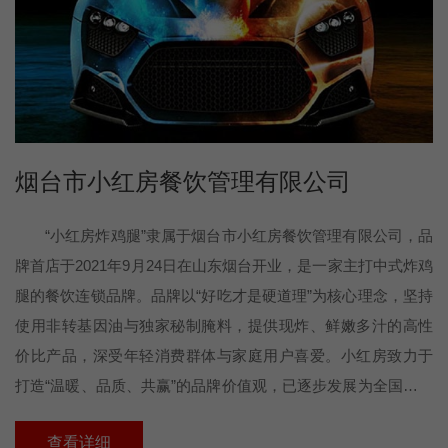
烟台市小红房餐饮管理有限公司
“小红房炸鸡腿”隶属于烟台市小红房餐饮管理有限公司，品
牌首店于2021年9月24日在山东烟台开业，是一家主打中式炸鸡
腿的餐饮连锁品牌。品牌以“好吃才是硬道理”为核心理念，坚持
使用非转基因油与独家秘制腌料，提供现炸、鲜嫩多汁的高性
价比产品，深受年轻消费群体与家庭用户喜爱。小红房致力于
打造“温暖、品质、共赢”的品牌价值观，已逐步发展为全国范围
内具备标准化运营体系和加盟模式的连锁品牌，未来目标是成
查看详细
为中式炸鸡品类的代表性品牌，推动中式快餐文化的现代化传