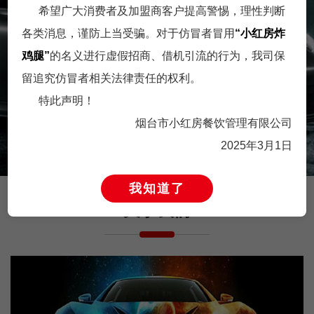
希望广大消费者及加盟商客户提高警惕，理性判断
各类消息，谨防上当受骗。对于仿冒者冒用
“小红房炸
营运培训师
品牌传播岗
鸡腿”
的名义进行虚假招商、借机引流的行为，我司保
留追究仿冒者相关法律责任的权利。
英雄不论出身，不放过每一
工作职责 1. 根据形象开发升
特此声明！
匹千里马。只要你足够优
级要求，联合内外部设计资
秀，年龄不是限···
源，开展形···
烟台市小红房餐饮管理有限公司
2025年3月1日
我知道了
关于我们