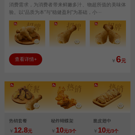
消费需求，为消费者带来鲜嫩多汁、物超所值的美味体
验。以“品质为本”与“稳健盈利”为基础，小···
6
查看详情+
￥
元
热销套餐
秘炸蝴蝶架
脆皮翅中
12.8
10
10
￥
元
￥
元/3个
￥
元/3个