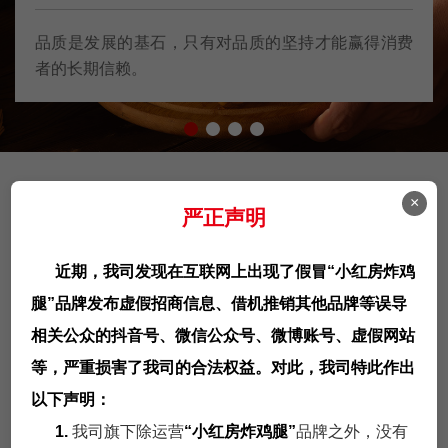
品质是发展的基石，只有对品质的坚持才能赢得消费
者的长期信赖。
×
门店展示
严正声明
给予客户清晰完美的解决方案！
近期，我司发现在互联网上出现了假冒“小红房炸鸡
腿”品牌发布虚假招商信息、借机推销其他品牌等误导
相关公众的抖音号、微信公众号、微博账号、虚假网站
等，严重损害了我司的合法权益。对此，我司特此作出
以下声明：
1.
我司旗下除运营
“小红房炸鸡腿”
品牌之外，没有