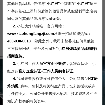
其他炸货品牌。任何与
“小红房”
相似或在
“小红房”
这三
个字的基础上添加前后缀的假冒品牌或假借我司之名共
门店展示一
同运营的其他品牌均与我司无关。
2.
小红房炸鸡腿唯一官方网站：
www.xiaohongfangzjt.com
及唯一招商加盟热线：
门店展示
门店展示
门店展示
400-030-0018
。除此之外，我司未曾委托任何其他第
一
一
一
三方快招网站、平台及公司对
“小红房炸鸡腿”
品牌进行
招商宣传。
3.
小红房工作人员
官方企业微信
，认准双认证：小
人才招聘
红房的
官方企业认证+工作人员实名认证
。
4.
我司未曾授权或许可任何个人、公司销售
“小红房
小红房炸鸡招聘
炸鸡腿”
腌料、包材及相关衍生产品，也未曾授权或许
可任何个人、公司公开出售技术配方、技术资料及相关
知识产权类的相关资料。