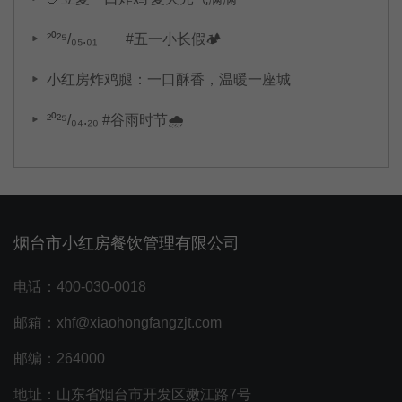
²⁰²⁵/₀₅.₀₁ #五一小长假🏕️
小红房炸鸡腿：一口酥香，温暖一座城
²⁰²⁵/₀₄.₂₀ #谷雨时节🌧
烟台市小红房餐饮管理有限公司
电话：400-030-0018
邮箱：xhf@xiaohongfangzjt.com
邮编：264000
地址：山东省烟台市开发区嫩江路7号