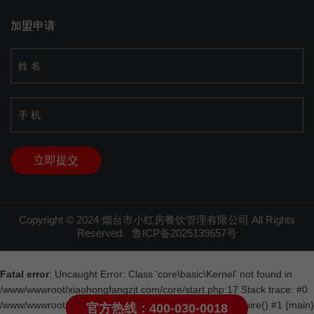
加盟申请
Copyright © 2024 烟台市小红房餐饮管理有限公司 All Rights
Reserved.
鲁ICP备2025139657号
Fatal error
: Uncaught Error: Class 'core\basic\Kernel' not found in
/www/wwwroot/xiaohongfangzjt.com/core/start.php:17 Stack trace: #0
/www/wwwroot/xiaohongfangzjt.com/index.php(23): require() #1 {main}
官方热线：400-030-0018