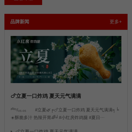
播。品牌文化使命：用鲜嫩多汁价格亲民的炸鸡腿,持续为顾客
创造物超所值的体验,让每家门店都能获得可持续的利润与品牌
品牌新闻
更多+
共同成长!愿景：成为让顾客吃完还想再来的
🍗立夏一口炸鸡 夏天元气满满
²⁰²⁵/₀₅.₀₅ #立夏🌿╒🍗立夏一口炸鸡 夏天元气满满╕╘
☀️酥脆多汁 热辣开胃🌈╛#小红房炸鸡腿 #夏日···
🍗立夏一口炸鸡 夏天元气满满