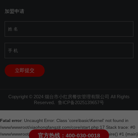
加盟申请
Copyright © 2024 烟台市小红房餐饮管理有限公司 All Rights
Reserved.
鲁ICP备2025139657号
Fatal error
: Uncaught Error: Class 'core\basic\Kernel' not found in
/www/wwwroot/xiaohongfangzjt.com/core/start.php:17 Stack trace: #0
/www/wwwroot/xiaohongfangzjt.com/index.php(23): require() #1 {main}
官方热线：400-030-0018