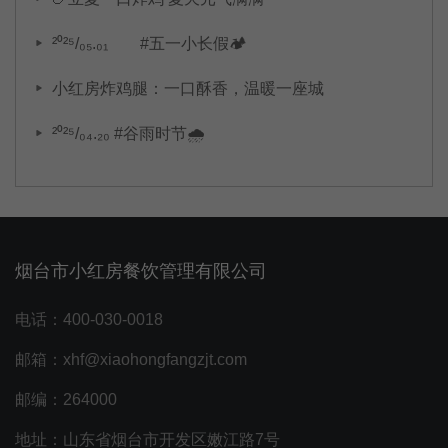
²⁰²⁵/₀₅.₀₁ #五一小长假🏕️
小红房炸鸡腿：一口酥香，温暖一座城
²⁰²⁵/₀₄.₂₀ #谷雨时节🌧
烟台市小红房餐饮管理有限公司
电话：400-030-0018
邮箱：xhf@xiaohongfangzjt.com
邮编：264000
地址：山东省烟台市开发区嫩江路7号