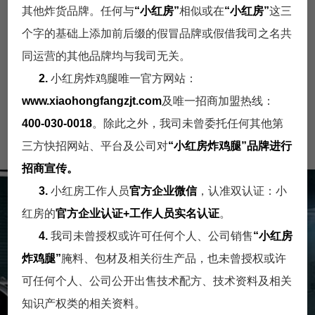
其他炸货品牌。任何与
“小红房”
相似或在
“小红房”
这三
个字的基础上添加前后缀的假冒品牌或假借我司之名共
门店展示一
同运营的其他品牌均与我司无关。
2.
小红房炸鸡腿唯一官方网站：
www.xiaohongfangzjt.com
及唯一招商加盟热线：
门店展示
门店展示
门店展示
400-030-0018
。除此之外，我司未曾委托任何其他第
一
一
一
三方快招网站、平台及公司对
“小红房炸鸡腿”
品牌进行
招商宣传。
3.
小红房工作人员
官方企业微信
，认准双认证：小
人才招聘
红房的
官方企业认证+工作人员实名认证
。
4.
我司未曾授权或许可任何个人、公司销售
“小红房
小红房炸鸡招聘
炸鸡腿”
腌料、包材及相关衍生产品，也未曾授权或许
可任何个人、公司公开出售技术配方、技术资料及相关
知识产权类的相关资料。