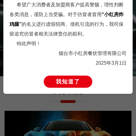
希望广大消费者及加盟商客户提高警惕，理性判断
各类消息，谨防上当受骗。对于仿冒者冒用
“小红房炸
品牌传播岗
经营管理岗
鸡腿”
的名义进行虚假招商、借机引流的行为，我司保
留追究仿冒者相关法律责任的权利。
工作职责 1. 根据形象开发升
英雄不论出身，不放过每一
特此声明！
级要求，联合内外部设计资
匹千里马。只要你足够优
源，开展形···
秀，年龄不是限···
烟台市小红房餐饮管理有限公司
2025年3月1日
我知道了
关于我们