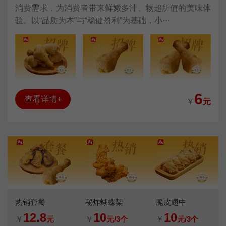
消费需求，为消费者带来鲜嫩多汁、物超所值的美味体
验。以“品质为本”与“稳健盈利”为基础，小···
6
查看详情+
￥
元
热销套餐
秘炸蝴蝶架
脆皮翅中
12.8
10
10
￥
元
￥
元/3个
￥
元/3个