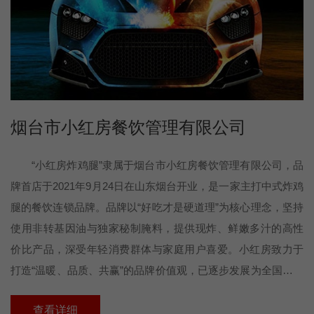
烟台市小红房餐饮管理有限公司
“小红房炸鸡腿”隶属于烟台市小红房餐饮管理有限公司，品
牌首店于2021年9月24日在山东烟台开业，是一家主打中式炸鸡
腿的餐饮连锁品牌。品牌以“好吃才是硬道理”为核心理念，坚持
使用非转基因油与独家秘制腌料，提供现炸、鲜嫩多汁的高性
价比产品，深受年轻消费群体与家庭用户喜爱。小红房致力于
打造“温暖、品质、共赢”的品牌价值观，已逐步发展为全国范围
内具备标准化运营体系和加盟模式的连锁品牌，未来目标是成
查看详细
为中式炸鸡品类的代表性品牌，推动中式快餐文化的现代化传