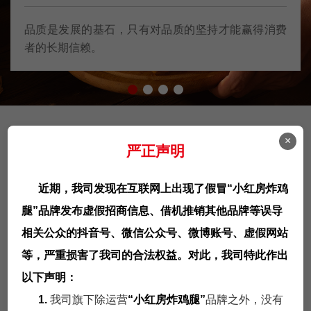
品质是发展的基石，只有对品质的坚持才能赢得消费
者的长期信赖。
×
门店展示
严正声明
给予客户清晰完美的解决方案！
近期，我司发现在互联网上出现了假冒“小红房炸鸡
腿”品牌发布虚假招商信息、借机推销其他品牌等误导
相关公众的抖音号、微信公众号、微博账号、虚假网站
等，严重损害了我司的合法权益。对此，我司特此作出
以下声明：
1.
我司旗下除运营
“小红房炸鸡腿”
品牌之外，没有