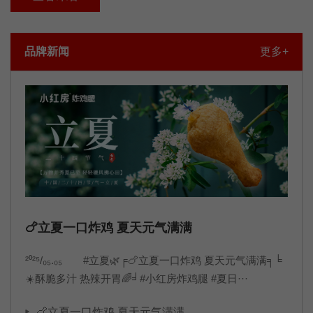
播。品牌文化使命：用鲜嫩多汁价格亲民的炸鸡腿,持续为顾客
创造物超所值的体验,让每家门店都能获得可持续的利润与品牌
品牌新闻
更多+
共同成长!愿景：成为让顾客吃完还想再来的
🍗立夏一口炸鸡 夏天元气满满
²⁰²⁵/₀₅.₀₅ #立夏🌿╒🍗立夏一口炸鸡 夏天元气满满╕╘
☀️酥脆多汁 热辣开胃🌈╛#小红房炸鸡腿 #夏日···
🍗立夏一口炸鸡 夏天元气满满