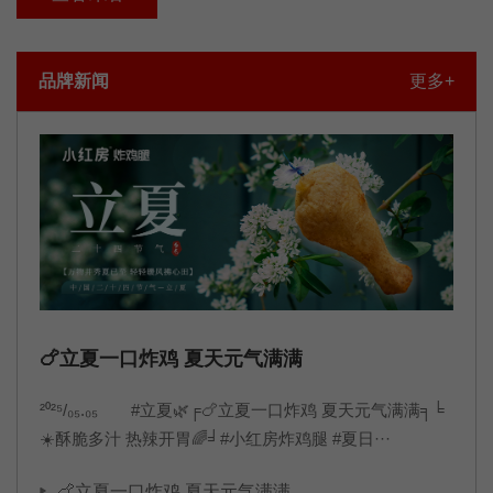
播。品牌文化使命：用鲜嫩多汁价格亲民的炸鸡腿,持续为顾客
创造物超所值的体验,让每家门店都能获得可持续的利润与品牌
品牌新闻
更多+
共同成长!愿景：成为让顾客吃完还想再来的
🍗立夏一口炸鸡 夏天元气满满
²⁰²⁵/₀₅.₀₅ #立夏🌿╒🍗立夏一口炸鸡 夏天元气满满╕╘
☀️酥脆多汁 热辣开胃🌈╛#小红房炸鸡腿 #夏日···
🍗立夏一口炸鸡 夏天元气满满