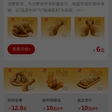
消费需求，为消费者带来鲜嫩多汁、物超所值的美味体
验。以“品质为本”与“稳健盈利”为基础，小···
6
查看详情+
￥
元
热销套餐
秘炸蝴蝶架
脆皮翅中
12.8
10
10
￥
元
￥
元/3个
￥
元/3个