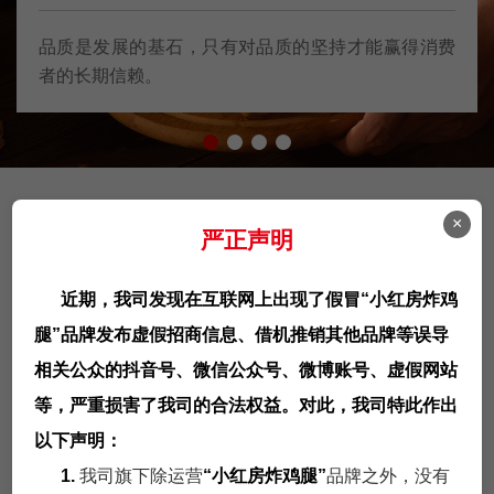
品质是发展的基石，只有对品质的坚持才能赢得消费
者的长期信赖。
×
门店展示
严正声明
给予客户清晰完美的解决方案！
近期，我司发现在互联网上出现了假冒“小红房炸鸡
腿”品牌发布虚假招商信息、借机推销其他品牌等误导
相关公众的抖音号、微信公众号、微博账号、虚假网站
等，严重损害了我司的合法权益。对此，我司特此作出
以下声明：
1.
我司旗下除运营
“小红房炸鸡腿”
品牌之外，没有