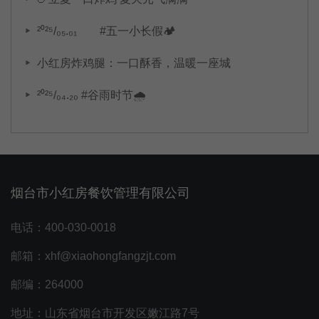
²⁰²⁵/₀₅.₀₁ #五一小长假🏕️
小红房炸鸡腿：一口酥香，温暖一座城
²⁰²⁵/₀₄.₂₀ #谷雨时节🌧
烟台市小红房餐饮管理有限公司
电话：400-030-0018
邮箱：xhf@xiaohongfangzjt.com
邮编：264000
地址：山东省烟台市开发区嫩江路7号