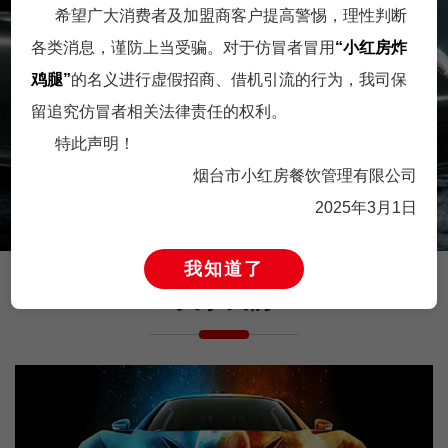
希望广大消费者及加盟商客户提高警惕，理性判断
各类消息，谨防上当受骗。对于仿冒者冒用
“小红房炸
品牌传播岗
经营管理岗
鸡腿”
的名义进行虚假招商、借机引流的行为，我司保
留追究仿冒者相关法律责任的权利。
工作职责 1. 根据形象开发升
英雄不论出身，不放过每一
特此声明！
级要求，联合内外部设计资
匹千里马。只要你足够优
源，开展形···
秀，年龄不是限···
烟台市小红房餐饮管理有限公司
2025年3月1日
我知道了
关于我们