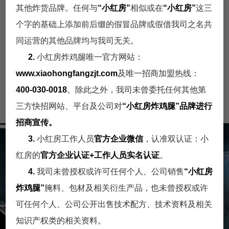
其他炸货品牌。任何与
“小红房”
相似或在
“小红房”
这三
个字的基础上添加前后缀的假冒品牌或假借我司之名共
门店展示一
同运营的其他品牌均与我司无关。
2.
小红房炸鸡腿唯一官方网站：
www.xiaohongfangzjt.com
及唯一招商加盟热线：
门店展示
门店展示
门店展示
400-030-0018
。除此之外，我司未曾委托任何其他第
一
一
一
三方快招网站、平台及公司对
“小红房炸鸡腿”
品牌进行
招商宣传。
3.
小红房工作人员
官方企业微信
，认准双认证：小
人才招聘
红房的
官方企业认证+工作人员实名认证
。
4.
我司未曾授权或许可任何个人、公司销售
“小红房
小红房炸鸡招聘
炸鸡腿”
腌料、包材及相关衍生产品，也未曾授权或许
可任何个人、公司公开出售技术配方、技术资料及相关
知识产权类的相关资料。