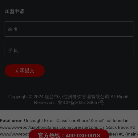
加盟申请
Copyright © 2024 烟台市小红房餐饮管理有限公司 All Rights
Reserved.
鲁ICP备2025139657号
Fatal error
: Uncaught Error: Class 'core\basic\Kernel' not found in
/www/wwwroot/xiaohongfangzjt.com/core/start.php:17 Stack trace: #0
/www/wwwroot/xiaohongfangzjt.com/index.php(23): require() #1 {main}
官方热线：400-030-0018