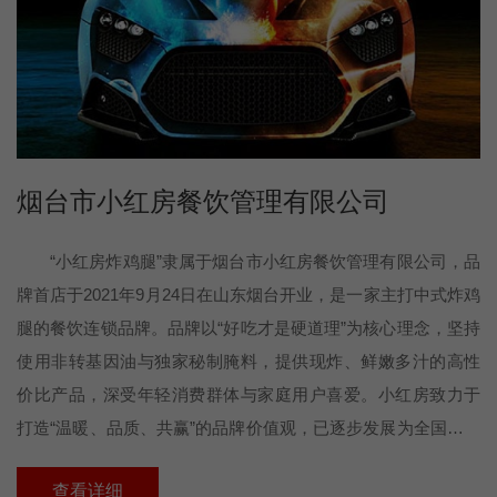
烟台市小红房餐饮管理有限公司
“小红房炸鸡腿”隶属于烟台市小红房餐饮管理有限公司，品
牌首店于2021年9月24日在山东烟台开业，是一家主打中式炸鸡
腿的餐饮连锁品牌。品牌以“好吃才是硬道理”为核心理念，坚持
使用非转基因油与独家秘制腌料，提供现炸、鲜嫩多汁的高性
价比产品，深受年轻消费群体与家庭用户喜爱。小红房致力于
打造“温暖、品质、共赢”的品牌价值观，已逐步发展为全国范围
内具备标准化运营体系和加盟模式的连锁品牌，未来目标是成
查看详细
为中式炸鸡品类的代表性品牌，推动中式快餐文化的现代化传