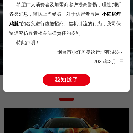
希望广大消费者及加盟商客户提高警惕，理性判断
各类消息，谨防上当受骗。对于仿冒者冒用
“小红房炸
经营管理岗
营销设计岗
鸡腿”
的名义进行虚假招商、借机引流的行为，我司保
留追究仿冒者相关法律责任的权利。
英雄不论出身，不放过每一
岗位职责1. 推进终端店铺设
特此声明！
匹千里马。只要你足够优
计改善，优化标准设计流
秀，年龄不是限···
程，深入研究并···
烟台市小红房餐饮管理有限公司
2025年3月1日
我知道了
关于我们