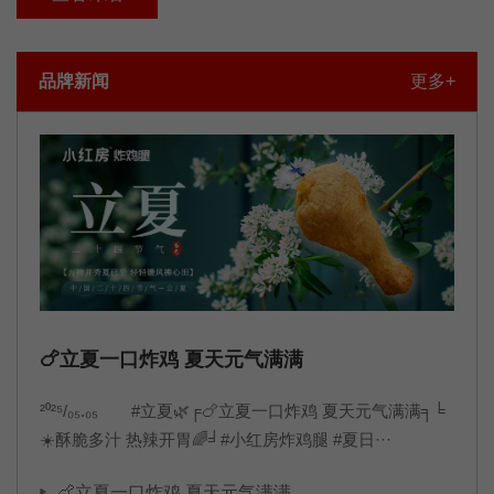
播。品牌文化使命：用鲜嫩多汁价格亲民的炸鸡腿,持续为顾客
创造物超所值的体验,让每家门店都能获得可持续的利润与品牌
品牌新闻
更多+
共同成长!愿景：成为让顾客吃完还想再来的
🍗立夏一口炸鸡 夏天元气满满
²⁰²⁵/₀₅.₀₅ #立夏🌿╒🍗立夏一口炸鸡 夏天元气满满╕╘
☀️酥脆多汁 热辣开胃🌈╛#小红房炸鸡腿 #夏日···
🍗立夏一口炸鸡 夏天元气满满