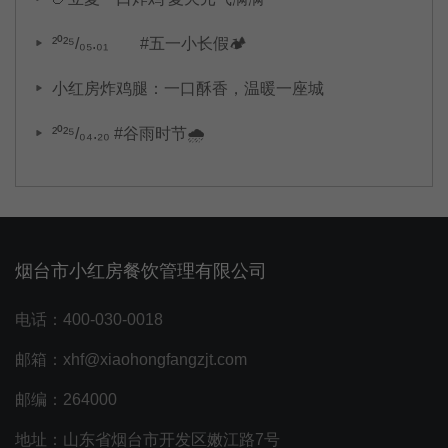
²⁰²⁵/₀₅.₀₁ #五一小长假🏕️
小红房炸鸡腿：一口酥香，温暖一座城
²⁰²⁵/₀₄.₂₀ #谷雨时节🌧
烟台市小红房餐饮管理有限公司
电话：400-030-0018
邮箱：xhf@xiaohongfangzjt.com
邮编：264000
地址：山东省烟台市开发区嫩江路7号