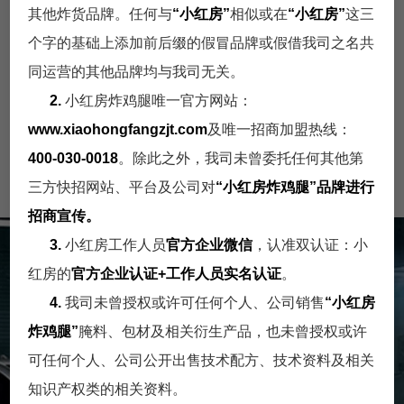
其他炸货品牌。任何与
“小红房”
相似或在
“小红房”
这三
个字的基础上添加前后缀的假冒品牌或假借我司之名共
门店展示一
同运营的其他品牌均与我司无关。
2.
小红房炸鸡腿唯一官方网站：
www.xiaohongfangzjt.com
及唯一招商加盟热线：
门店展示
门店展示
门店展示
400-030-0018
。除此之外，我司未曾委托任何其他第
一
一
一
三方快招网站、平台及公司对
“小红房炸鸡腿”
品牌进行
招商宣传。
3.
小红房工作人员
官方企业微信
，认准双认证：小
人才招聘
红房的
官方企业认证+工作人员实名认证
。
4.
我司未曾授权或许可任何个人、公司销售
“小红房
小红房炸鸡招聘
炸鸡腿”
腌料、包材及相关衍生产品，也未曾授权或许
可任何个人、公司公开出售技术配方、技术资料及相关
知识产权类的相关资料。