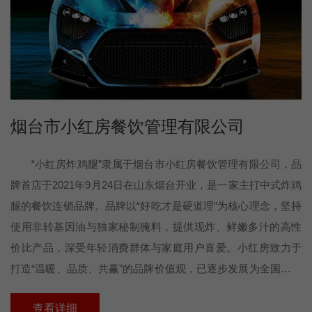
烟台市小红房餐饮管理有限公司
“小红房炸鸡腿”隶属于烟台市小红房餐饮管理有限公司，品
牌首店于2021年9月24日在山东烟台开业，是一家主打中式炸鸡
腿的餐饮连锁品牌。品牌以“好吃才是硬道理”为核心理念，坚持
使用非转基因油与独家秘制腌料，提供现炸、鲜嫩多汁的高性
价比产品，深受年轻消费群体与家庭用户喜爱。小红房致力于
打造“温暖、品质、共赢”的品牌价值观，已逐步发展为全国范围
内具备标准化运营体系和加盟模式的连锁品牌，未来目标是成
查看详细
为中式炸鸡品类的代表性品牌，推动中式快餐文化的现代化传