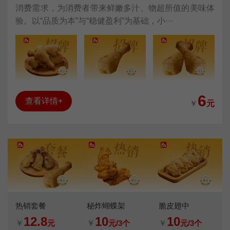
消费需求，为消费者带来鲜嫩多汁、物超所值的美味体
验。以“品质为本”与“稳健盈利”为基础，小···
6
查看详情+
￥
元
热销套餐
秘炸蝴蝶架
脆皮翅中
12.8
10
10
￥
元
￥
元/3个
￥
元/3个