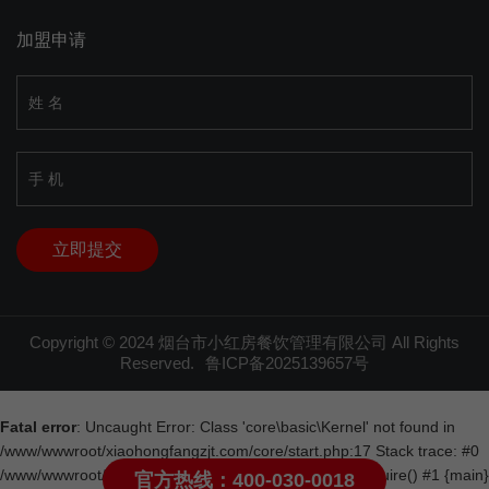
加盟申请
Copyright © 2024 烟台市小红房餐饮管理有限公司 All Rights
Reserved.
鲁ICP备2025139657号
Fatal error
: Uncaught Error: Class 'core\basic\Kernel' not found in
/www/wwwroot/xiaohongfangzjt.com/core/start.php:17 Stack trace: #0
/www/wwwroot/xiaohongfangzjt.com/index.php(23): require() #1 {main}
官方热线：400-030-0018