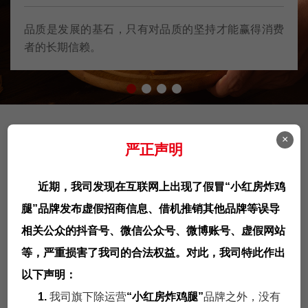
品质是发展的基石，只有对品质的坚持才能赢得消费
者的长期信赖。
×
门店展示
严正声明
给予客户清晰完美的解决方案！
近期，我司发现在互联网上出现了假冒“小红房炸鸡
腿”品牌发布虚假招商信息、借机推销其他品牌等误导
相关公众的抖音号、微信公众号、微博账号、虚假网站
等，严重损害了我司的合法权益。对此，我司特此作出
以下声明：
1.
我司旗下除运营
“小红房炸鸡腿”
品牌之外，没有