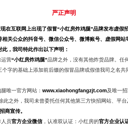
严正声明
在互联网上出现了假冒“小红房炸鸡腿”品牌发布虚假
选择我们的
四大理由
导相关公众的抖音号、微信公众号、微博账号、虚假网站
对此，我司特此作出以下声明：
给予门店清晰完美的解决方案！
除运营
“小红房炸鸡腿”
品牌之外，没有其他炸货品牌。任
三个字的基础上添加前后缀的假冒品牌或假借我司之名共
低成本
易复
鸡腿唯一官方网站：
www.xiaohongfangzjt.com
及唯一招
除此之外，我司未曾委托任何其他第三方快招网站、平台
合理的价格
操作简
招商宣传。
作人员
官方企业微信
，认准双认证：小红房的
官方企业认