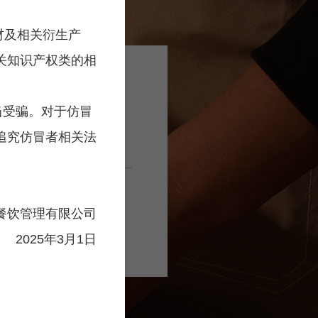
材及相关衍生产
关知识产权类的相
低成本
受骗。对于仿冒
合理的价格
追究仿冒者相关法
得消费者的长期信赖。
低成本不仅帮助门店
餐饮管理有限公司
美味。
2025年3月1日