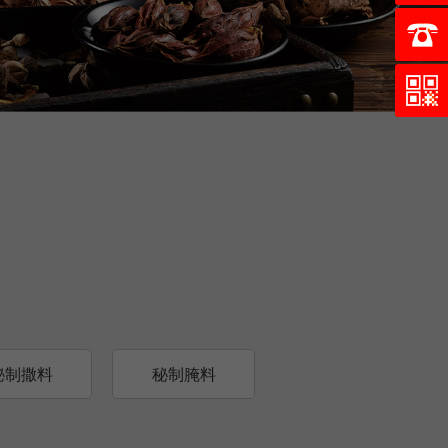
秘制撒料
秘制腌料