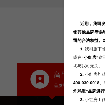
近期，我司发现
销其他品牌等误
司的合法权益。
1.
我司旗下
或在
“小红房”
这
均与我司无关。
高品质
2.
小红房炸
400-030-0018
。
品质第一
炸鸡腿”
品牌进行
3.
小红房工