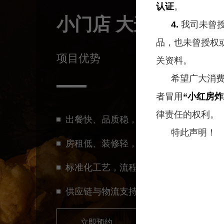
认证
。
小门店 大连锁
4.
我司未曾
品，也未曾授权
项目优势
关资料。
成长
希望广大消费者
共赢
者冒用
“小红房炸
律责任的权利。
出餐快、品质稳，复购率高
特此声明！
致力于帮助每一家门店持续成长，与品牌共同发展壮大。
房租低、装修轻，成本可控
标准化工艺，流程简单易学
供应链与物流支持
立即预约