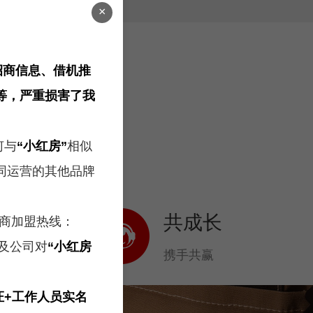
×
招商信息、借机推
等，严重损害了我
何与
“小红房”
相似
同运营的其他品牌
制
共成长
商加盟热线：
及公司对
“小红房
单
携手共赢
证+工作人员实名