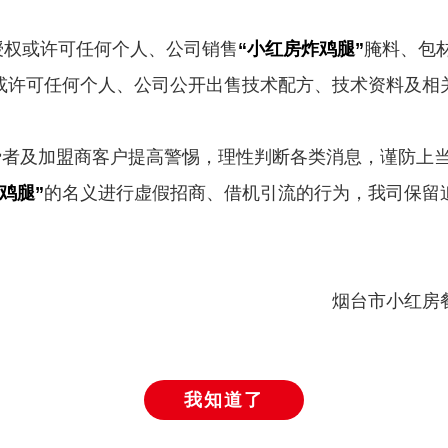
授权或许可任何个人、公司销售
“小红房炸鸡腿”
腌料、包
或许可任何个人、公司公开出售技术配方、技术资料及相
高品质
及加盟商客户提高警惕，理性判断各类消息，谨防上当
品质第一
鸡腿”
的名义进行虚假招商、借机引流的行为，我司保留
品质是发展的基石，只有对品质的坚持才能赢
烟台市小红房
我知道了