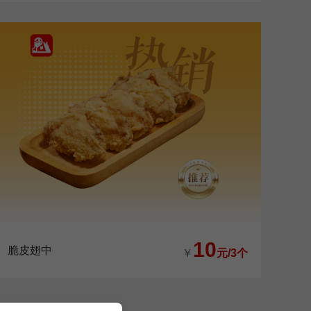
10
脆皮翅中
￥
元/3个