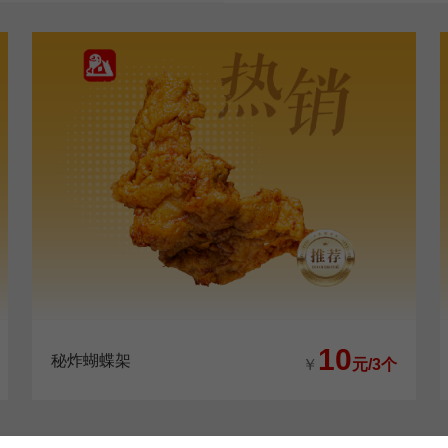
10
秘炸蝴蝶架
￥
元/3个