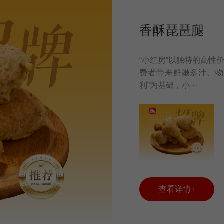
香酥琵琶腿
“小红房”以独特的高性
费者带来鲜嫩多汁、物
利”为基础，小···
查看详情+